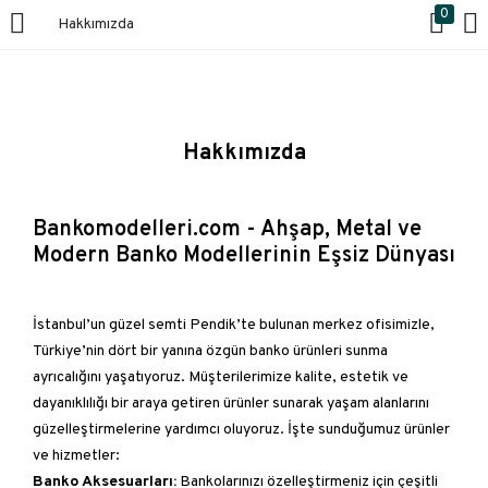
0
Hakkımızda
GIRIŞ YAPMAK
Giriş yapmak için kullanıcı adınızı ve şifrenizi girin.
Hakkımızda
Bankomodelleri.com - Ahşap, Metal ve
Modern Banko Modellerinin Eşsiz Dünyası
Beni Hatırla
İstanbul’un güzel semti Pendik’te bulunan merkez ofisimizle,
Türkiye’nin dört bir yanına özgün banko ürünleri sunma
Giriş Yapmak
ayrıcalığını yaşatıyoruz. Müşterilerimize kalite, estetik ve
dayanıklılığı bir araya getiren ürünler sunarak yaşam alanlarını
Kayıp Şifre?
güzelleştirmelerine yardımcı oluyoruz. İşte sunduğumuz ürünler
ve hizmetler:
Banko Aksesuarları:
Bankolarınızı özelleştirmeniz için çeşitli