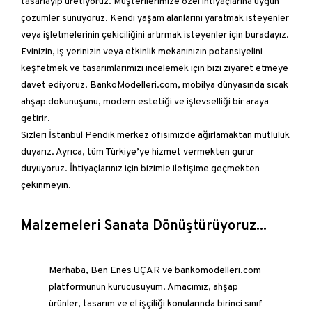
tasarlayıp üretiyoruz. Müşterilerimize özel ihtiyaçlarına uygun
çözümler sunuyoruz. Kendi yaşam alanlarını yaratmak isteyenler
veya işletmelerinin çekiciliğini artırmak isteyenler için buradayız.
Evinizin, iş yerinizin veya etkinlik mekanınızın potansiyelini
keşfetmek ve tasarımlarımızı incelemek için bizi ziyaret etmeye
davet ediyoruz. BankoModelleri.com, mobilya dünyasında sıcak
ahşap dokunuşunu, modern estetiği ve işlevselliği bir araya
getirir.
Sizleri İstanbul Pendik merkez ofisimizde ağırlamaktan mutluluk
duyarız. Ayrıca, tüm Türkiye’ye hizmet vermekten gurur
duyuyoruz. İhtiyaçlarınız için bizimle iletişime geçmekten
çekinmeyin.
Malzemeleri Sanata Dönüştürüyoruz...
Merhaba, Ben Enes UÇAR ve bankomodelleri.com
platformunun kurucusuyum. Amacımız, ahşap
ürünler, tasarım ve el işçiliği konularında birinci sınıf