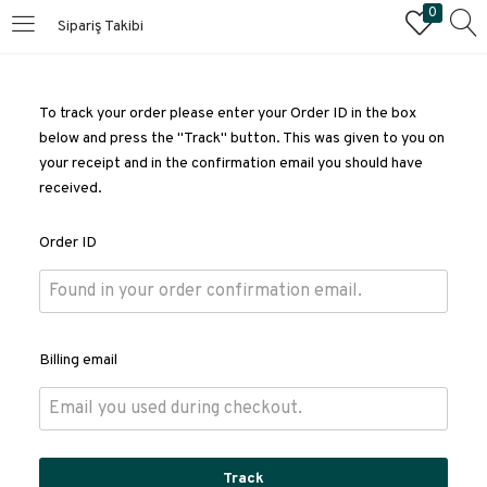
0
Sipariş Takibi
GIRIŞ YAPMAK
To track your order please enter your Order ID in the box
Giriş yapmak için kullanıcı adınızı ve şifrenizi girin.
below and press the "Track" button. This was given to you on
your receipt and in the confirmation email you should have
received.
Order ID
Beni Hatırla
Billing email
Giriş Yapmak
Kayıp Şifre?
Track