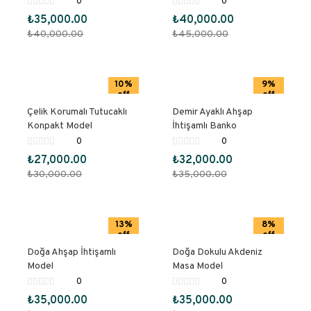
0
0
₺
35,000.00
₺
40,000.00
₺
40,000.00
₺
45,000.00
10%
9%
off
off
Çelik Korumalı Tutucaklı
Demir Ayaklı Ahşap
Konpakt Model
İhtişamlı Banko
0
0
₺
27,000.00
₺
32,000.00
₺
30,000.00
₺
35,000.00
13%
8%
off
off
Doğa Ahşap İhtişamlı
Doğa Dokulu Akdeniz
Model
Masa Model
0
0
₺
35,000.00
₺
35,000.00