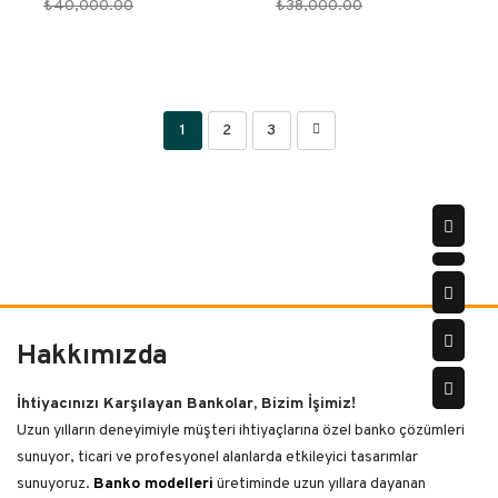
₺
40,000.00
₺
38,000.00
1
2
3
Hakkımızda
İhtiyacınızı Karşılayan Bankolar, Bizim İşimiz!
Uzun yılların deneyimiyle müşteri ihtiyaçlarına özel banko çözümleri
sunuyor, ticari ve profesyonel alanlarda etkileyici tasarımlar
sunuyoruz.
Banko modelleri
üretiminde uzun yıllara dayanan