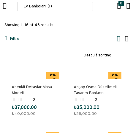
0
GIRIŞ YAPMAK
Showing 1–16 of 48 results
Giriş yapmak için kullanıcı adınızı ve şifrenizi girin.
Filtre
8%
8%
off
off
Beni Hatırla
Ahenkli Detaylar Masa
Ahşap Oyma Düzeltmeli
Modeli
Tasarım Bankosu
Giriş Yapmak
0
0
₺
37,000.00
₺
35,000.00
Kayıp Şifre?
₺
40,000.00
₺
38,000.00