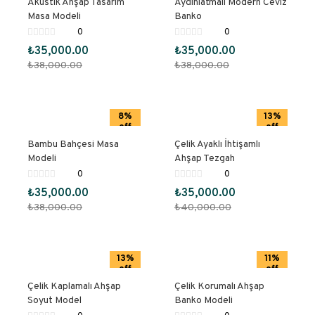
Akustik Ahşap Tasarım
Aydınlatmalı Modern Ceviz
Masa Modeli
Banko
0
0
₺
35,000.00
₺
35,000.00
₺
38,000.00
₺
38,000.00
8%
13%
off
off
Bambu Bahçesi Masa
Çelik Ayaklı İhtişamlı
Modeli
Ahşap Tezgah
0
0
₺
35,000.00
₺
35,000.00
₺
38,000.00
₺
40,000.00
13%
11%
off
off
Çelik Kaplamalı Ahşap
Çelik Korumalı Ahşap
Soyut Model
Banko Modeli