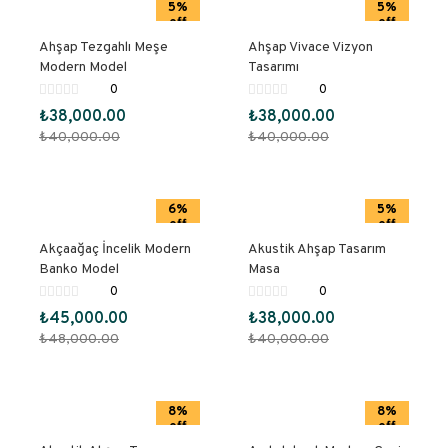
5%
5%
off
off
Ahşap Tezgahlı Meşe
Ahşap Vivace Vizyon
Modern Model
Tasarımı
0
0
₺
38,000.00
₺
38,000.00
₺
40,000.00
₺
40,000.00
6%
5%
off
off
Akçaağaç İncelik Modern
Akustik Ahşap Tasarım
Banko Model
Masa
0
0
₺
45,000.00
₺
38,000.00
₺
48,000.00
₺
40,000.00
8%
8%
off
off