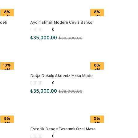
8%
8%
off
off
deli
Aydınlatmalı Modern Ceviz Banko
0
₺
35,000.00
₺
38,000.00
13%
8%
off
off
Doğa Dokulu Akdeniz Masa Model
0
₺
35,000.00
₺
38,000.00
8%
5%
off
off
Estetik Denge Tasarımlı Özel Masa
0