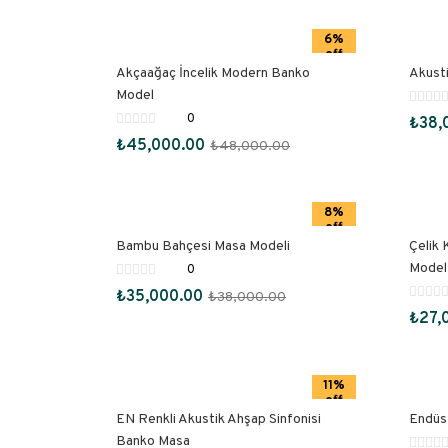
6%
off
Akçaağaç İncelik Modern Banko
Akust
Model
0
₺
38,
₺
45,000.00
₺
48,000.00
8%
off
Bambu Bahçesi Masa Modeli
Çelik 
Model
0
₺
35,000.00
₺
38,000.00
₺
27,
11%
off
EN Renkli Akustik Ahşap Sinfonisi
Endüst
Banko Masa