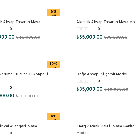
5%
off
ik Ahşap Tasarım Masa
Akustik Ahşap Tasarım Masa Mo
0
0
000.00
₺
35,000.00
₺
40,000.00
₺
38,000.00
10%
off
Korumalı Tutucaklı Konpakt
Doğa Ahşap İhtişamlı Model
0
0
₺
35,000.00
₺
40,000.00
000.00
₺
30,000.00
8%
off
riyel Avangart Masa
Enerjik Renk Paleti Masa Banko
Modeli
0