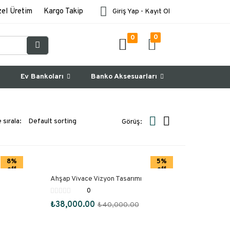
el Üretim
Kargo Takip
Giriş Yap - Kayıt Ol
0
0
Ev Bankoları
Banko Aksesuarları
 sırala:
Görüş:
8%
5%
off
off
Ahşap Vivace Vizyon Tasarımı
0
₺
38,000.00
₺
40,000.00