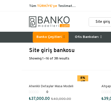
Tüm
TÜRKİYE’ye
Teslimat…
Banko Çeşitleri
Ofis Bankoları
Site giriş bankosu
Showing 1–16 of 38 results
8%
off
Ahenkli Detaylar Masa Modeli
Ahşap
0
₺
37,000.00
₺
39,
₺
40,000.00