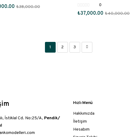
0
000.00
₺
38,000.00
₺
37,000.00
₺
40,000.00
1
2
3
işim
Hızlı Menü
Hakkımızda
lı, İstiklal Cd. No:25/A,
Pendik/
İletişim
ul
Hesabım
ankomodelleri.com