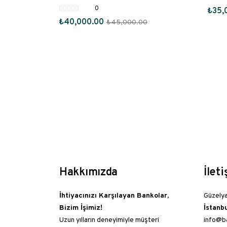
0
₺
35,
₺
40,000.00
₺
45,000.00
Hakkımızda
İlet
İhtiyacınızı Karşılayan Bankolar,
Güzelya
Bizim İşimiz!
İstanb
Uzun yılların deneyimiyle müşteri
info@b