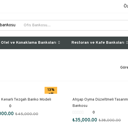
Öz
Otel ve Konaklama Bankoları
Restoran ve Kafe Bankoları
Göre
13%
off
 Kenarlı Tezgah Banko Modeli
Ahşap Oyma Düzeltmeli Tasarım
Bankosu
0
0
000.00
₺
45,000.00
₺
35,000.00
₺
38,000.00